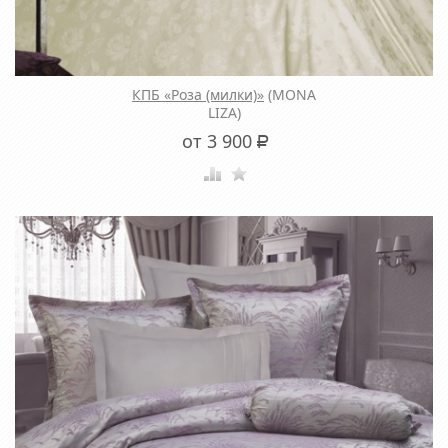
КПБ «Роза (милки)»
(MONA
LIZA)
от 3 900
Р