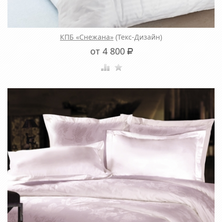
КПБ «Снежана»
(Текс-Дизайн)
от 4 800
Р