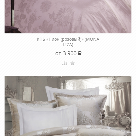
КПБ «Пион (розовый)»
(MONA
LIZA)
от 3 900
Р