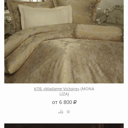
КПБ «Madame Victoire»
(MONA
LIZA)
от 6 800
Р