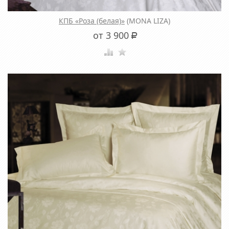
КПБ «Роза (белая)»
(MONA LIZA)
от 3 900
Р