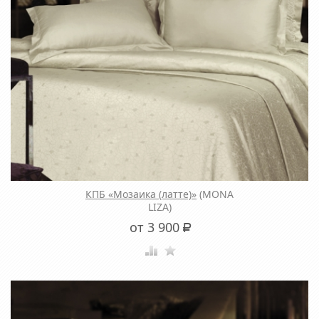
КПБ «Мозаика (латте)»
(MONA
LIZA)
от 3 900
Р