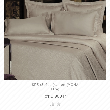
КПБ «Зебра (латте)»
(MONA
LIZA)
от 3 900
Р