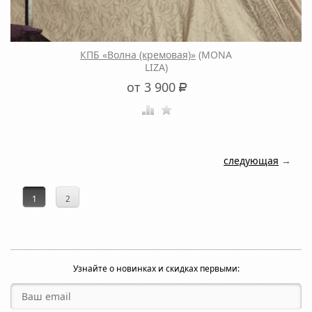
КПБ «Волна (кремовая)»
(MONA
LIZA)
от 3 900
Р
следующая
→
1
2
Узнайте о новинках и скидках первыми: