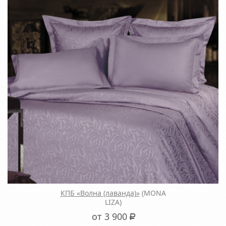
КПБ «Волна (лаванда)»
(MONA
LIZA)
от 3 900
Р