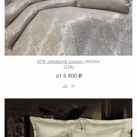
КПБ «Madame Louise»
(MONA
LIZA)
от 6 800
Р