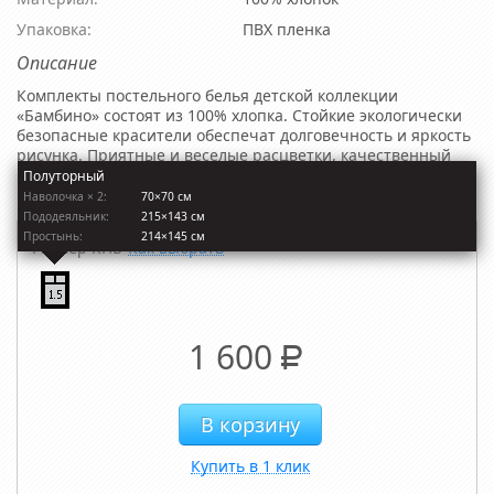
Упаковка:
ПВХ пленка
Описание
Комплекты постельного белья детской коллекции
«Бамбино» состоят из 100% хлопка. Стойкие экологически
безопасные красители обеспечат долговечность и яркость
рисунка. Приятные и веселые расцветки, качественный
плотный хлопок, отличный крой и бесшовное полотно
Полуторный
простыни – лучший вариант постельного белья для детей.
Наволочкa × 2:
70×70 см
Пододеяльник:
215×143 см
Простынь:
214×145 см
Размер КПБ
Как выбрать
1 600
Р
Купить в 1 клик