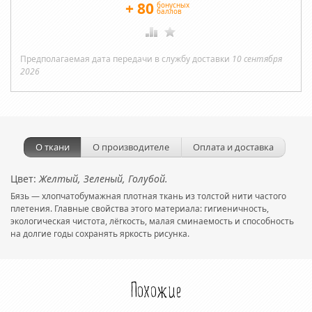
+
80
бонусных
баллов
Предполагаемая дата передачи в службу доставки
10 сентября
2026
О ткани
О производителе
Оплата и доставка
Цвет:
Желтый, Зеленый, Голубой.
Бязь — хлопчатобумажная плотная ткань из толстой нити частого
плетения. Главные свойства этого материала: гигиеничность,
экологическая чистота, лёгкость, малая сминаемость и способность
на долгие годы сохранять яркость рисунка.
Похожие