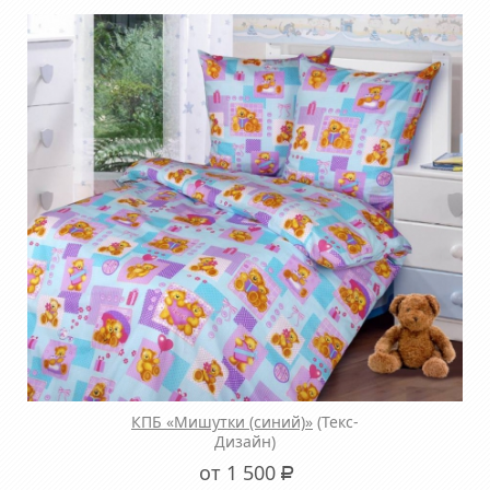
КПБ «Мишутки (синий)»
(Текс-
Дизайн)
от 1 500
Р