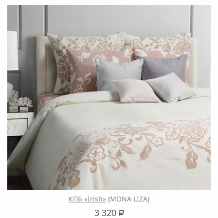
КПБ «Irish»
(MONA LIZA)
3 320
Р