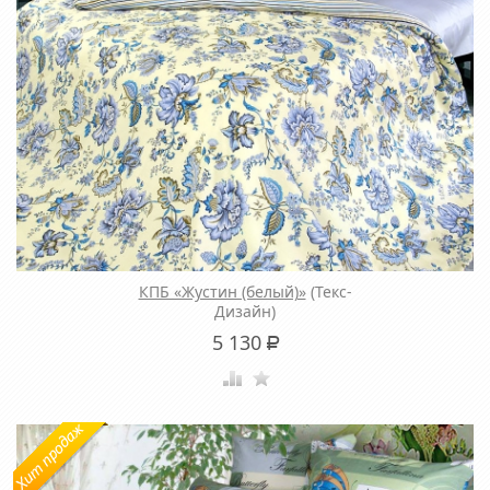
КПБ «Жустин (белый)»
(Текс-
Дизайн)
5 130
Р