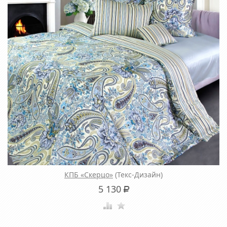
КПБ «Скерцо»
(Текс-Дизайн)
5 130
Р