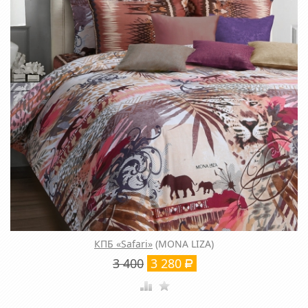
КПБ «Safari»
(MONA LIZA)
3 400
3 280
Р