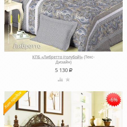
КПБ «Либретто (голубой)»
(Текс-
Дизайн)
5 130
Р
-6%