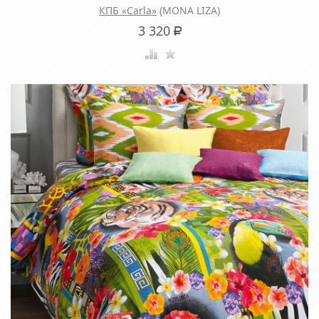
КПБ «Carla»
(MONA LIZA)
3 320
Р