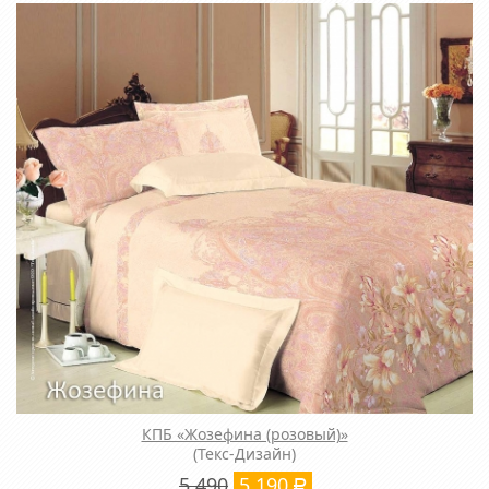
КПБ «Жозефина (розовый)»
(Текс-Дизайн)
5 490
5 190
Р