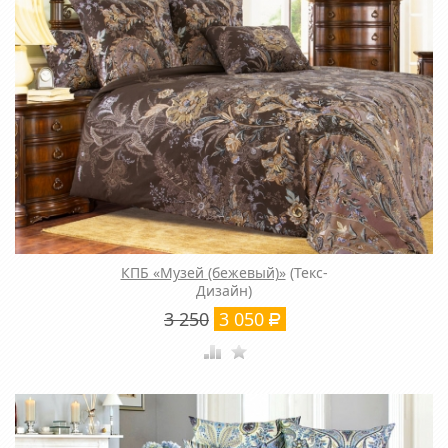
КПБ «Музей (бежевый)»
(Текс-
Дизайн)
3 250
3 050
Р