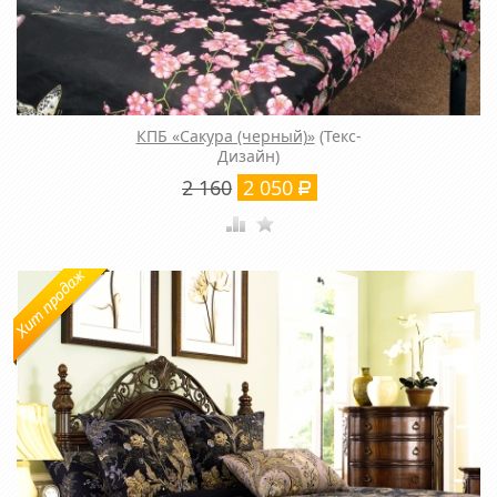
КПБ «Сакура (черный)»
(Текс-
Дизайн)
2 160
2 050
Р