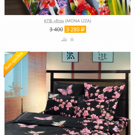
КПБ «Rio»
(MONA LIZA)
3 400
3 280
Р