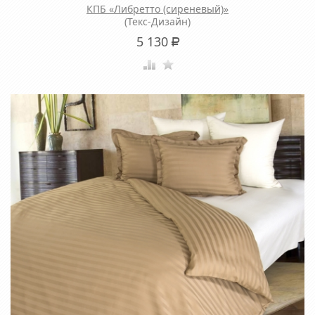
КПБ «Либретто (сиреневый)»
(Текс-Дизайн)
5 130
Р