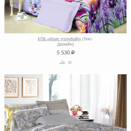
КПБ «Ирис (голубой)»
(Текс-
Дизайн)
5 530
Р