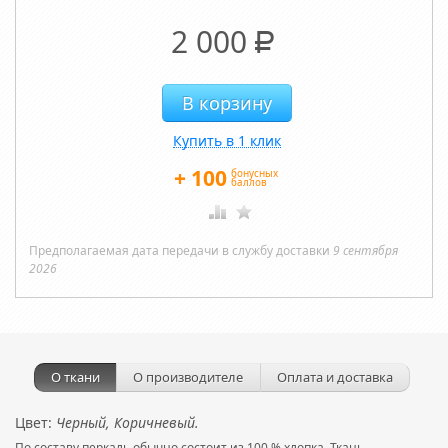
2 000
Р
Купить в 1 клик
+
100
бонусных
баллов
Предполагаемая дата передачи в службу доставки
9 сентября
2026
О ткани
О производителе
Оплата и доставка
Цвет:
Черный, Коричневый.
По составу перкаль обычно состоит из 100 % хлопка. Ткань