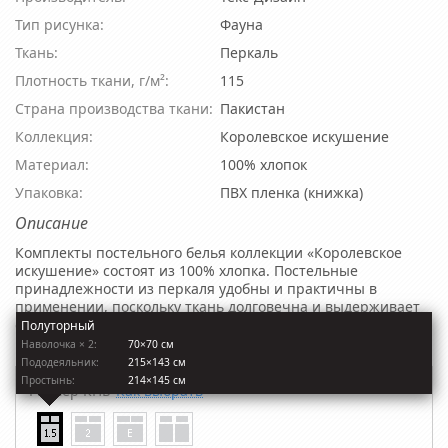
Тип рисунка:
Фауна
Ткань:
Перкаль
Плотность ткани, г/м²:
115
Страна производства ткани:
Пакистан
Коллекция:
Королевское искушение
Материал:
100% хлопок
Упаковка:
ПВХ пленка (книжка)
Описание
Комплекты постельного белья коллекции «Королевское
искушение» состоят из 100% хлопка. Постельные
принадлежности из перкаля удобны и практичны в
применении, поскольку ткань долговечна и выдерживает
огромное количество стирок. А оригинальные расцветки
Полуторный
комплектов делают их непередаваемо утонченными.
Наволочкa × 2:
70×70 см
Пододеяльник:
215×143 см
Простынь:
214×145 см
Размер КПБ
Как выбрать