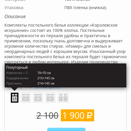
Упаковка:
ПВХ пленка (книжка)
Описание
Комплекты постельного белья коллекции «Королевское
искушение» состоят из 100% хлопка. Постельные
принадлежности из перкаля удобны и практичны в
применении, поскольку ткань долговечна и выдерживает
огромное количество стирок. «Измир» для смелых и
неординарных людей с хорошим вкусом. Изысканный узор
комплекта постельного белья из перкаля будет гармонично
смотреться в любом интерьере. Изделия производства
"Тексдизайн" отличаются высокими экологическими
Полуторный
стандартами и износостойкостью.
Наволочкa × 2:
70×70 см
Пододеяльник:
215×143 см
Простынь:
214×145 см
Размер КПБ
Как выбрать
2 100
1 900
Р