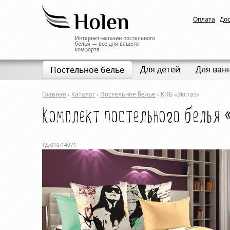
Оплата
До
Интернет-магазин постельного
белья — все для вашего
комфорта
Для детей
Для ван
Постельное белье
Главная
›
Каталог
›
Постельное белье
›
КПБ «Экстаз»
Комплект постельного белья 
ТД-010-14071