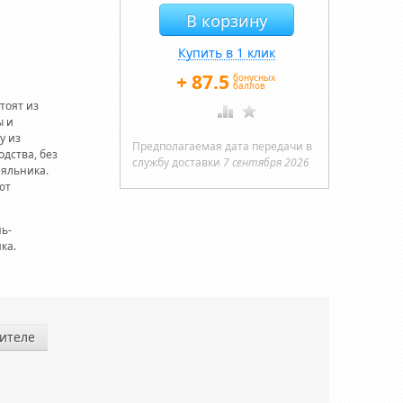
Купить в 1 клик
+
87.5
бонусных
баллов
тоят из
ы и
у из
Предполагаемая дата передачи в
дства, без
службу доставки
7 сентября 2026
еяльника.
ют
нь-
ка.
ителе