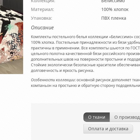
Коллекция:
Белиссимо
Материал:
100% хлопок
Упаковка:
ПВХ пленка
Описание
Комплекты постельного белья коллекции «Белиссимо» сос
100% хлопка. Постельные принадлежности из бязи удобн
практичны в применении. Все комплекты шьются по ГОСТ
цельного полотна качественной бязи российского произво
дополнительных швов на поверхности простыни и подод
Стойкие экологически безопасные красители обеспечива
долговечность и яркость рисунка.
Особенности коллекции
: основной рисунок дополняет тка
компаньон на простыню и обратную сторону пододеяльни
О ткани
О производ
Оплата и доставка