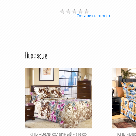
Оставить отзыв
Похожие
КПБ «Великолепный»
(Текс-
КПБ «Ве