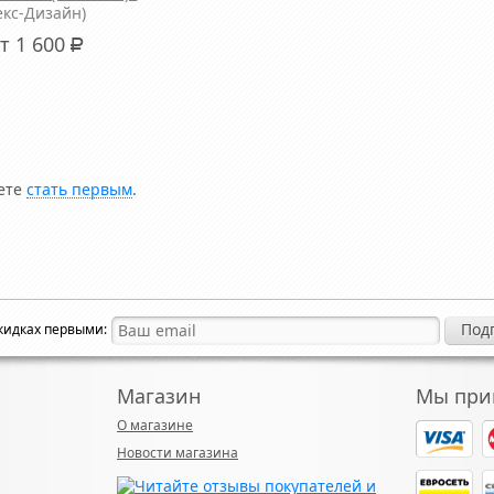
екс-Дизайн)
т 1 600
Р
жете
стать первым
.
скидках первыми:
Магазин
Мы при
О магазине
Новости магазина