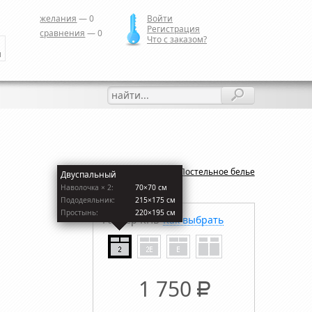
желания
—
0
Войти
Регистрация
сравнения
—
0
Что с заказом?
и
Назад:
Постельное белье
Двуспальный
Наволочкa × 2:
70×70 см
Пододеяльник:
215×175 см
Простынь:
220×195 см
Размер КПБ
Как выбрать
1 750
Р