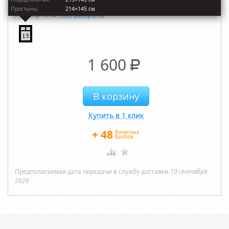
Простынь:
214×145 см
Размер КПБ
Как выбрать
1 600
Р
Купить в 1 клик
+
48
бонусных
баллов
Предполагаемая дата передачи в службу доставки
10 сентября
2026