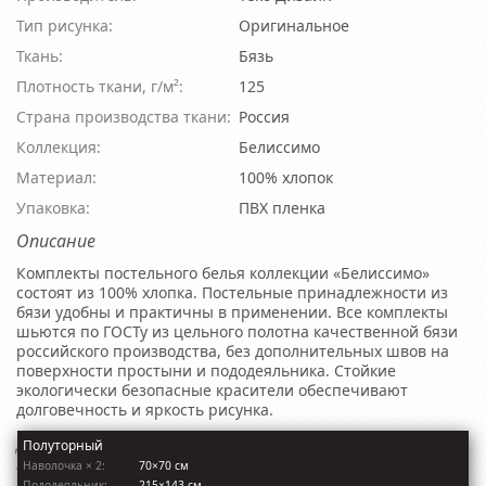
Тип рисунка:
Оригинальное
Ткань:
Бязь
Плотность ткани, г/м²:
125
Страна производства ткани:
Россия
Коллекция:
Белиссимо
Материал:
100% хлопок
Упаковка:
ПВХ пленка
Описание
Комплекты постельного белья коллекции «Белиссимо»
состоят из 100% хлопка. Постельные принадлежности из
бязи удобны и практичны в применении. Все комплекты
шьются по ГОСТу из цельного полотна качественной бязи
российского производства, без дополнительных швов на
поверхности простыни и пододеяльника. Стойкие
экологически безопасные красители обеспечивают
долговечность и яркость рисунка.
Данный комплект постельного белья выпускается с
Полуторный
компаньоном!
Наволочкa × 2:
70×70 см
Пододеяльник:
215×143 см