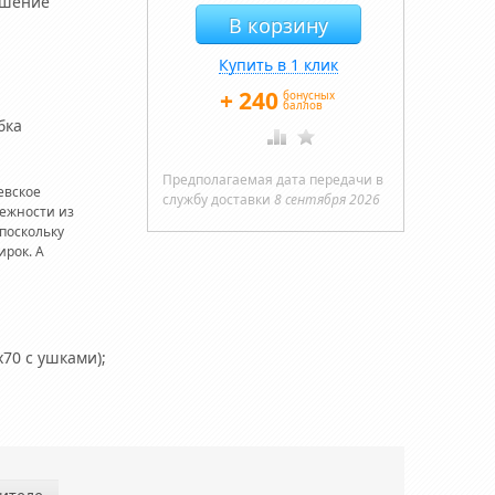
ушение
Купить в 1 клик
+
240
бонусных
баллов
бка
Предполагаемая дата передачи в
евское
службу доставки
8 сентября 2026
лежности из
поскольку
ирок. А
х70 с ушками);