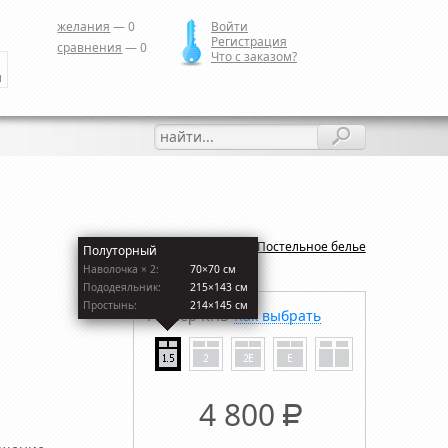
желания
—
0
Войти
Регистрация
сравнения
—
0
Что с заказом?
и
Назад:
Постельное белье
Полуторный
Наволочкa × 2:
70×70 см
Пододеяльник:
215×143 см
Простынь:
214×145 см
Размер КПБ
Как выбрать
4 800
Р