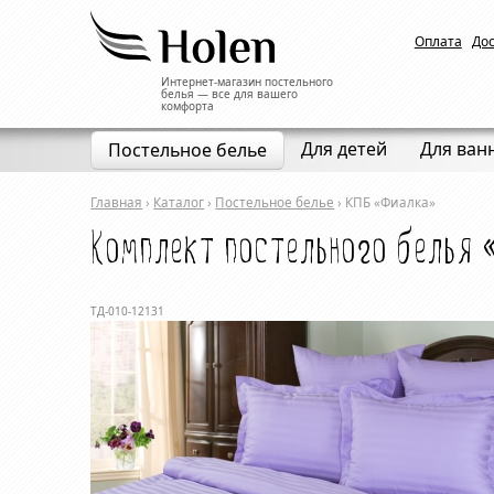
Оплата
До
Интернет-магазин постельного
белья — все для вашего
комфорта
Для детей
Для ван
Постельное белье
Главная
›
Каталог
›
Постельное белье
›
КПБ «Фиалка»
Комплект постельного белья
ТД-010-12131