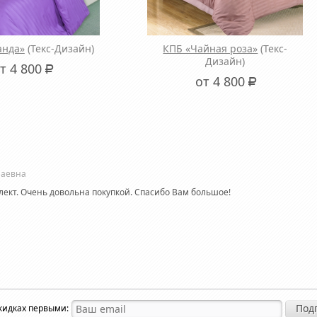
анда»
(Текс-Дизайн)
КПБ «Чайная роза»
(Текс-
Дизайн)
т 4 800
Р
от 4 800
Р
лаевна
ект. Очень довольна покупкой. Спасибо Вам большое!
скидках первыми: