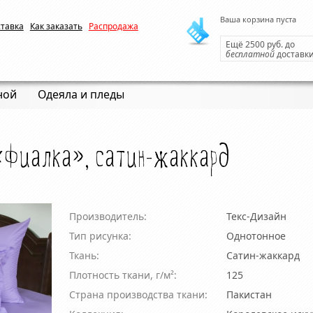
Ваша корзина пуста
ставка
Как заказать
Распродажа
Ещё 2500 руб. до
бесплатной
доставк
ной
Одеяла и пледы
 «Фиалка», сатин-жаккард
Производитель:
Текс-Дизайн
Тип рисунка:
Однотонное
Ткань:
Cатин-жаккард
Плотность ткани, г/м²:
125
Страна производства ткани:
Пакистан