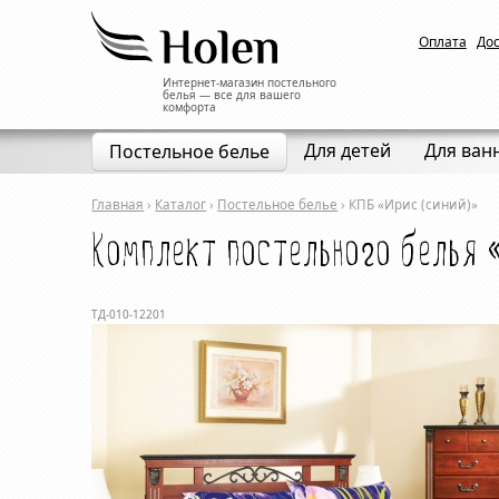
Оплата
До
Интернет-магазин постельного
белья — все для вашего
комфорта
Для детей
Для ван
Постельное белье
Главная
›
Каталог
›
Постельное белье
›
КПБ «Ирис (синий)»
Комплект постельного белья 
ТД-010-12201