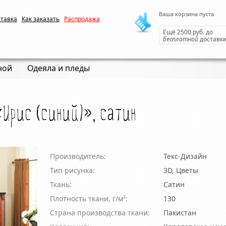
Ваша корзина пуста
ставка
Как заказать
Распродажа
Ещё 2500 руб. до
бесплатной
доставк
ной
Одеяла и пледы
«Ирис (синий)», сатин
Производитель:
Текс-Дизайн
Тип рисунка:
3D, Цветы
Ткань:
Сатин
Плотность ткани, г/м²:
130
Страна производства ткани:
Пакистан