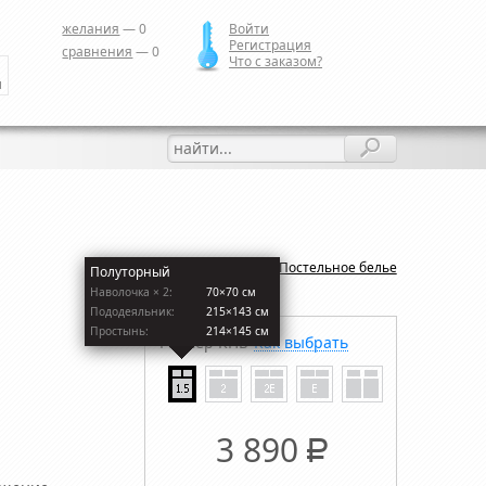
желания
—
0
Войти
Регистрация
сравнения
—
0
Что с заказом?
и
Назад:
Постельное белье
Полуторный
Наволочкa × 2:
70×70 см
Пододеяльник:
215×143 см
Простынь:
214×145 см
Размер КПБ
Как выбрать
3 890
Р