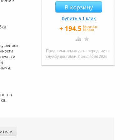
ушение
Купить в 1 клик
бка
+
194.5
бонусных
баллов
скушение»
Предполагаемая дата передачи в
ежности
службу доставки
8 сентября 2026
овечна и
ые
нными.
ьон на
ка.
ителе