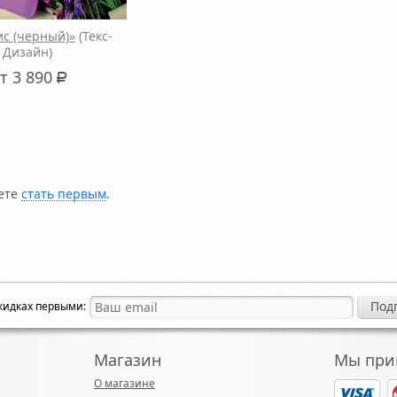
с (черный)»
(Текс-
Дизайн)
т 3 890
Р
жете
стать первым
.
скидках первыми:
Магазин
Мы при
О магазине