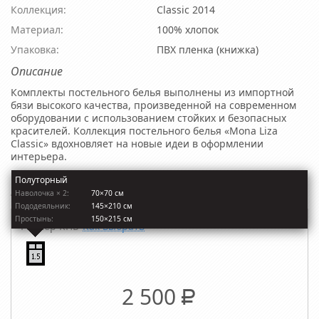
Коллекция:
Classic 2014
Материал:
100% хлопок
Упаковка:
ПВХ пленка (книжка)
Описание
Комплекты постельного белья выполнены из импортной
бязи высокого качества, произведенной на современном
оборудовании с использованием стойких и безопасных
красителей. Коллекция постельного белья «Mona Liza
Classic» вдохновляет на новые идеи в оформлении
интерьера.
Ткань: пакистанская бязь (100% хлопок), плотность 135 г/м2,
Полуторный
компаньон.
Наволочкa × 2:
70×70 см
Пододеяльник:
145×210 см
Простынь:
150×215 см
Размер КПБ
Как выбрать
2 500
Р