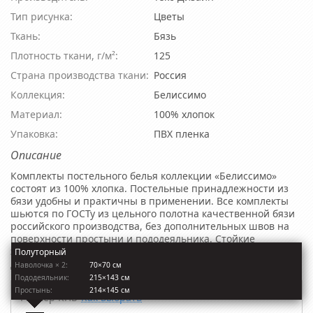
Тип рисунка:
Цветы
Ткань:
Бязь
Плотность ткани, г/м²:
125
Страна производства ткани:
Россия
Коллекция:
Белиссимо
Материал:
100% хлопок
Упаковка:
ПВХ пленка
Описание
Комплекты постельного белья коллекции «Белиссимо»
состоят из 100% хлопка. Постельные принадлежности из
бязи удобны и практичны в применении. Все комплекты
шьются по ГОСТу из цельного полотна качественной бязи
российского производства, без дополнительных швов на
поверхности простыни и пододеяльника. Стойкие
экологически безопасные красители обеспечивают
Полуторный
долговечность и яркость рисунка.
Наволочкa × 2:
70×70 см
Пододеяльник:
215×143 см
Простынь:
214×145 см
Размер КПБ
Как выбрать