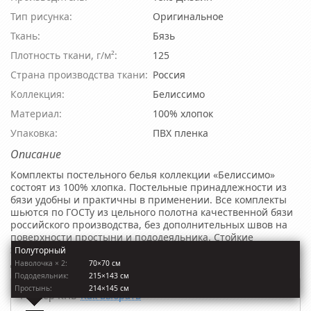
Тип рисунка:
Оригинальное
Ткань:
Бязь
Плотность ткани, г/м²:
125
Страна производства ткани:
Россия
Коллекция:
Белиссимо
Материал:
100% хлопок
Упаковка:
ПВХ пленка
Описание
Комплекты постельного белья коллекции «Белиссимо»
состоят из 100% хлопка. Постельные принадлежности из
бязи удобны и практичны в применении. Все комплекты
шьются по ГОСТу из цельного полотна качественной бязи
российского производства, без дополнительных швов на
поверхности простыни и пододеяльника. Стойкие
экологически безопасные красители обеспечивают
Полуторный
долговечность и яркость рисунка.
Наволочкa × 2:
70×70 см
Пододеяльник:
215×143 см
Простынь:
214×145 см
Размер КПБ
Как выбрать