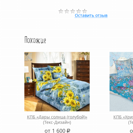
Оставить отзыв
Похожие
КПБ «Дары солнца (голубой)»
КПБ «Хри
(Текс-Дизайн)
(Т
от 1 600
о
Р