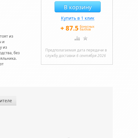
Купить в 1 клик
+
87.5
бонусных
баллов
тоят из
ы и
у из
Предполагаемая дата передачи в
дства, без
службу доставки
6 сентября 2026
еяльника.
ют
ителе