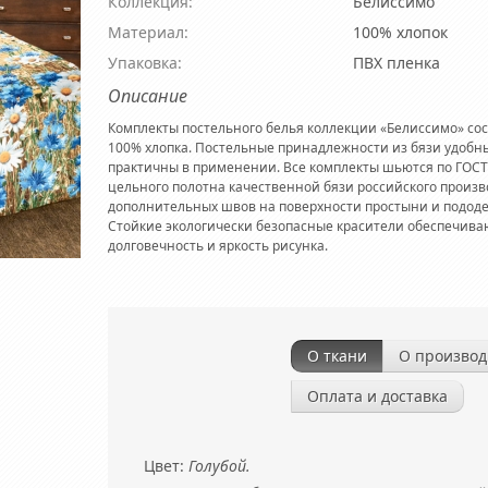
Коллекция:
Белиссимо
Материал:
100% хлопок
Упаковка:
ПВХ пленка
Описание
Комплекты постельного белья коллекции «Белиссимо» сос
100% хлопка. Постельные принадлежности из бязи удобн
практичны в применении. Все комплекты шьются по ГОСТ
цельного полотна качественной бязи российского произво
дополнительных швов на поверхности простыни и подод
Стойкие экологически безопасные красители обеспечива
долговечность и яркость рисунка.
О ткани
О производ
Оплата и доставка
Цвет:
Голубой.