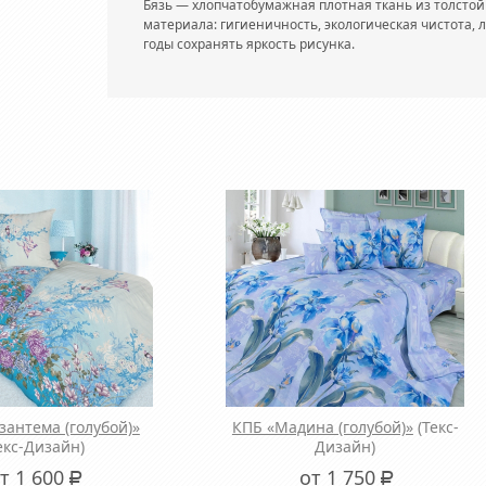
Бязь — хлопчатобумажная плотная ткань из толстой 
материала: гигиеничность, экологическая чистота, 
годы сохранять яркость рисунка.
зантема (голубой)»
КПБ «Мадина (голубой)»
(Текс-
екс-Дизайн)
Дизайн)
т 1 600
от 1 750
Р
Р