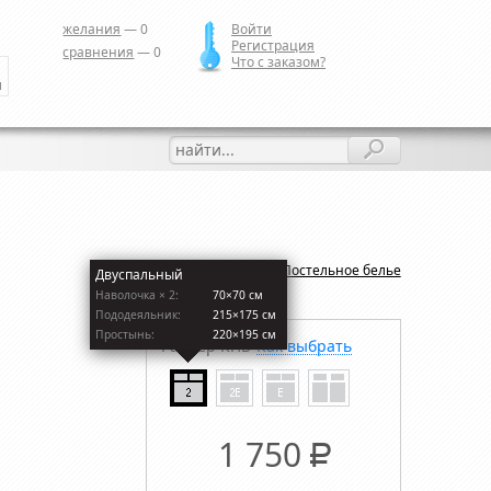
желания
—
0
Войти
Регистрация
сравнения
—
0
Что с заказом?
и
Назад:
Постельное белье
Двуспальный
Наволочкa × 2:
70×70 см
Пододеяльник:
215×175 см
Простынь:
220×195 см
Размер КПБ
Как выбрать
1 750
Р