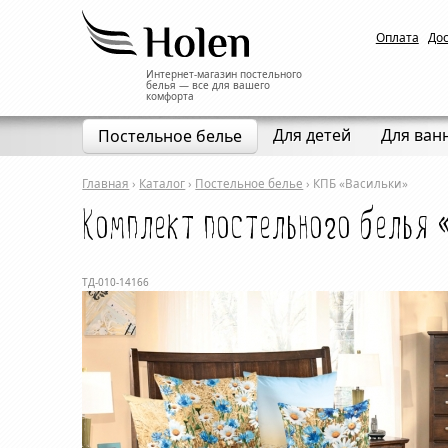
Оплата
До
Интернет-магазин постельного
белья — все для вашего
комфорта
Для детей
Для ван
Постельное белье
Главная
›
Каталог
›
Постельное белье
›
КПБ «Васильки»
Комплект постельного белья 
ТД-010-14166