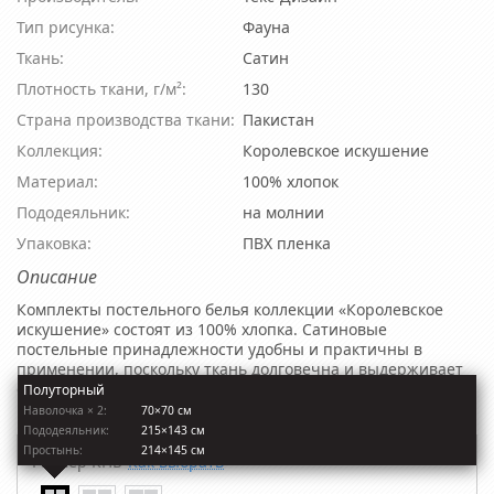
Тип рисунка:
Фауна
Ткань:
Сатин
Плотность ткани, г/м²:
130
Страна производства ткани:
Пакистан
Коллекция:
Королевское искушение
Материал:
100% хлопок
Пододеяльник:
на молнии
Упаковка:
ПВХ пленка
Описание
Комплекты постельного белья коллекции «Королевское
искушение» состоят из 100% хлопка. Сатиновые
постельные принадлежности удобны и практичны в
применении, поскольку ткань долговечна и выдерживает
огромное количество стирок. А оригинальные расцветки
Полуторный
комплектов делают их непередаваемо утонченными.
Наволочкa × 2:
70×70 см
Пододеяльник:
215×143 см
Простынь:
214×145 см
Размер КПБ
Как выбрать