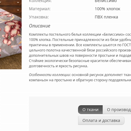
Коллекция:
Белиссимо
Материал:
100% хлопок
Упаковка:
ПВХ пленка
Описание
Комплекты постельного белья коллекции «Белиссимо» сос
100% хлопка. Постельные принадлежности из бязи удобн
практичны в применении. Все комплекты шьются по ГОСТ
цельного полотна качественной бязи российского произво
дополнительных швов на поверхности простыни и подод
Стойкие экологически безопасные красители обеспечива
долговечность и яркость рисунка.
Особенности коллекции
: основной рисунок дополняет тка
компаньон на простыню и обратную сторону пододеяльни
О ткани
О производ
Оплата и доставка