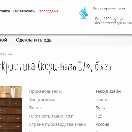
Ваша корзина пуста
ставка
Как заказать
Распродажа
Ещё 2500 руб. до
бесплатной
доставк
ной
Одеяла и пледы
невый)»
«Кристина (коричневый)», бязь
Производитель:
Текс-Дизайн
Тип рисунка:
Цветы
Ткань:
Бязь
Плотность ткани, г/м²:
125
Страна производства ткани:
Россия