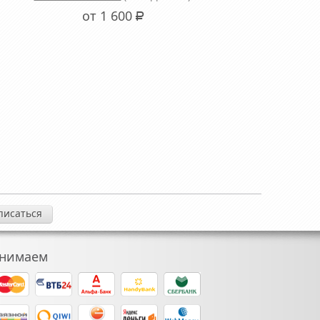
от 1 600
Р
нимаем