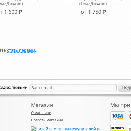
екс-Дизайн)
(Текс-Дизайн)
т 1 600
от 1 750
Р
Р
жете
стать первым
.
скидках первыми:
Магазин
Мы при
О магазине
Новости магазина