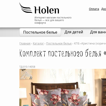
Оплата
До
Интернет-магазин постельного
белья — все для вашего
комфорта
Для детей
Для ван
Постельное белье
Главная
›
Каталог
›
Постельное белье
›
КПБ «Кристина (корич
Комплект постельного белья 
ТД-010-14058