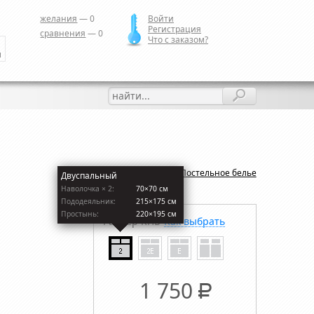
желания
—
0
Войти
Регистрация
сравнения
—
0
Что с заказом?
и
Назад:
Постельное белье
Двуспальный
Наволочкa × 2:
70×70 см
Пододеяльник:
215×175 см
Простынь:
220×195 см
Размер КПБ
Как выбрать
1 750
Р