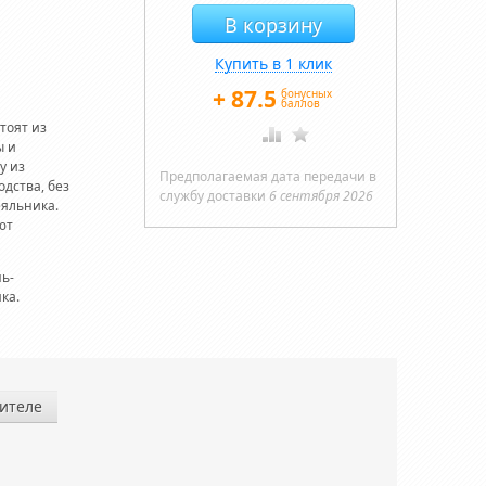
Купить в 1 клик
+
87.5
бонусных
баллов
тоят из
ы и
у из
Предполагаемая дата передачи в
дства, без
службу доставки
6 сентября 2026
еяльника.
ют
нь-
ка.
ителе