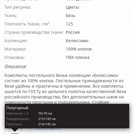
Тип рисунка:
Цветы
Ткань:
Бязь
Плотность ткани, г/м²:
125
Страна производства ткани:
Россия
Коллекция:
Белиссимо
Материал:
100% хлопок
Упаковка:
ПВХ пленка
Описание
Комплекты постельного белья коллекции «Белиссимо»
состоят из 100% хлопка. Постельные принадлежности из
бязи удобны и практичны в применении. Все комплекты
шьются по ГОСТу из цельного полотна качественной бязи
российского производства, без дополнительных швов на
поверхности простыни и пододеяльника. Стойкие
экологически безопасные красители обеспечивают
Полуторный
долговечность и яркость рисунка.
Наволочкa × 2:
70×70 см
Пододеяльник:
215×143 см
Простынь:
214×145 см
Размер КПБ
Как выбрать