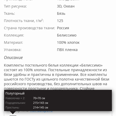
Тип рисунка:
3D, Океан
Ткань:
Бязь
Плотность ткани, г/м²:
125
Страна производства ткани:
Россия
Коллекция:
Белиссимо
Материал:
100% хлопок
Упаковка:
ПВХ пленка
Описание
Комплекты постельного белья коллекции «Белиссимо»
состоят из 100% хлопка. Постельные принадлежности из
бязи удобны и практичны в применении. Все комплекты
шьются по ГОСТу из цельного полотна качественной бязи
российского производства, без дополнительных швов на
поверхности простыни и пододеяльника. Стойкие
экологически безопасные красители обеспечивают
Полуторный
долговечность и яркость рисунка.
Наволочкa × 2:
70×70 см
Пододеяльник:
215×143 см
Простынь:
214×145 см
Размер КПБ
Как выбрать