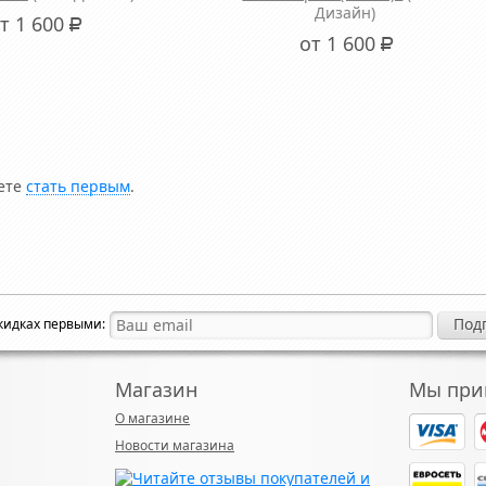
Дизайн)
т 1 600
Р
от 1 600
Р
жете
стать первым
.
скидках первыми:
Магазин
Мы при
О магазине
Новости магазина