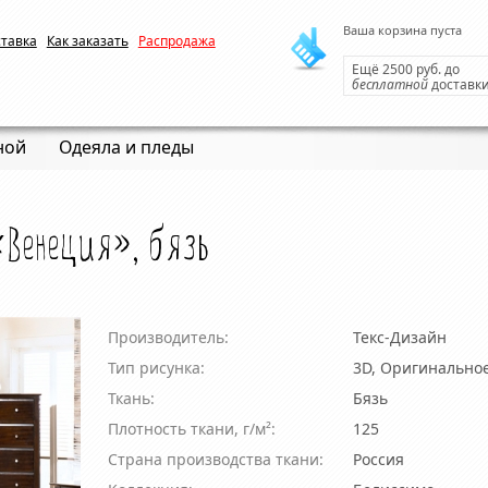
Ваша корзина пуста
ставка
Как заказать
Распродажа
Ещё 2500 руб. до
бесплатной
доставк
ной
Одеяла и пледы
«Венеция», бязь
Производитель:
Текс-Дизайн
Тип рисунка:
3D, Оригинально
Ткань:
Бязь
Плотность ткани, г/м²:
125
Страна производства ткани:
Россия