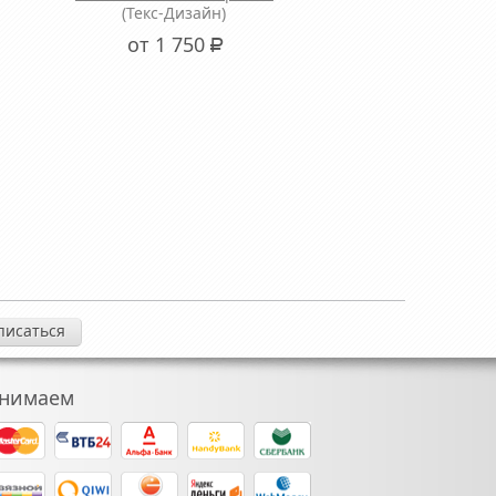
(Текс-Дизайн)
от 1 750
Р
нимаем