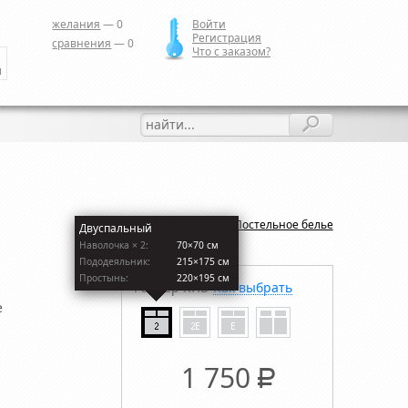
желания
—
0
Войти
Регистрация
сравнения
—
0
Что с заказом?
и
Назад:
Постельное белье
Двуспальный
Наволочкa × 2:
70×70 см
Пододеяльник:
215×175 см
Простынь:
220×195 см
Размер КПБ
Как выбрать
е
1 750
Р