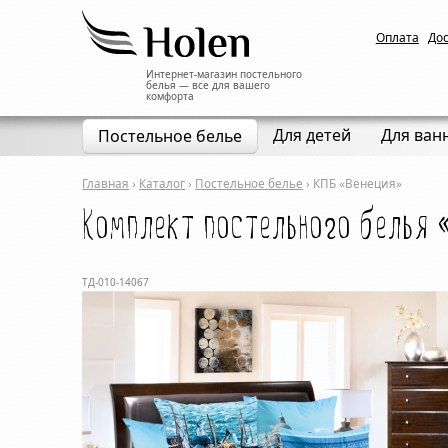
Оплата
До
Интернет-магазин постельного
белья — все для вашего
комфорта
Для детей
Для ван
Постельное белье
Главная
›
Каталог
›
Постельное белье
›
КПБ «Венеция»
Комплект постельного белья 
ТД-010-14067