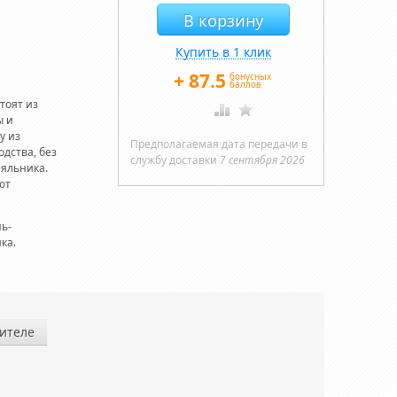
Купить в 1 клик
+
87.5
бонусных
баллов
тоят из
ы и
у из
Предполагаемая дата передачи в
дства, без
службу доставки
7 сентября 2026
еяльника.
ют
нь-
ка.
ителе