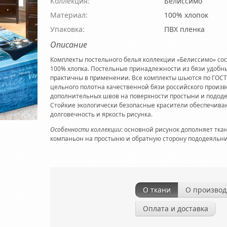
Коллекция:
Белиссимо
Материал:
100% хлопок
Упаковка:
ПВХ пленка
Описание
Комплекты постельного белья коллекции «Белиссимо» сос
100% хлопка. Постельные принадлежности из бязи удобн
практичны в применении. Все комплекты шьются по ГОСТ
цельного полотна качественной бязи российского произво
дополнительных швов на поверхности простыни и подод
Стойкие экологически безопасные красители обеспечива
долговечность и яркость рисунка.
Особенности коллекции
: основной рисунок дополняет тка
компаньон на простыню и обратную сторону пододеяльни
О ткани
О производ
Оплата и доставка