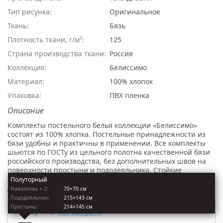
Тип рисунка:
Оригинальное
Ткань:
Бязь
Плотность ткани, г/м²:
125
Страна производства ткани:
Россия
Коллекция:
Белиссимо
Материал:
100% хлопок
Упаковка:
ПВХ пленка
Описание
Комплекты постельного белья коллекции «Белиссимо»
состоят из 100% хлопка. Постельные принадлежности из
бязи удобны и практичны в применении. Все комплекты
шьются по ГОСТу из цельного полотна качественной бязи
российского производства, без дополнительных швов на
поверхности простыни и пододеяльника. Стойкие
экологически безопасные красители обеспечивают
Полуторный
долговечность и яркость рисунка.
Наволочкa × 2:
70×70 см
Пододеяльник:
215×143 см
Простынь:
214×145 см
Размер КПБ
Как выбрать