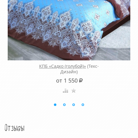
КПБ «Садко (голубой)»
(Текс-
Дизайн)
от 1 550
Р
Отзывы