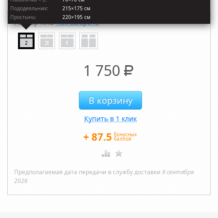
Пододеяльник:
215×175 см
Простынь:
220×195 см
Размер КПБ
Как выбрать
1 750
Р
Купить в 1 клик
+
87.5
бонусных
баллов
Предполагаемая дата передачи в службу доставки
9 сентября
2026