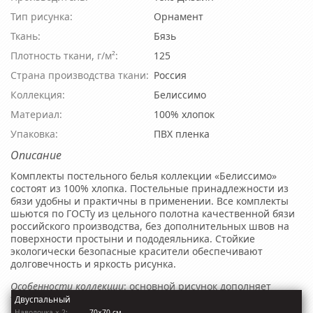
Тип рисунка:
Орнамент
Ткань:
Бязь
Плотность ткани, г/м²:
125
Страна производства ткани:
Россия
Коллекция:
Белиссимо
Материал:
100% хлопок
Упаковка:
ПВХ пленка
Описание
Комплекты постельного белья коллекции «Белиссимо»
состоят из 100% хлопка. Постельные принадлежности из
бязи удобны и практичны в применении. Все комплекты
шьются по ГОСТу из цельного полотна качественной бязи
российского производства, без дополнительных швов на
поверхности простыни и пододеяльника. Стойкие
экологически безопасные красители обеспечивают
долговечность и яркость рисунка.
Особенности коллекции
: основной рисунок дополняет
ткань-компаньон на простыню и обратную сторону
Двуспальный
пододеяльника.
Наволочкa × 2:
70×70 см