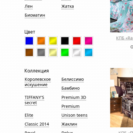
Лен
Жатка
Биоматин
Цвет
КПБ «Ra
Коллекция
Королевское
Белиссимо
искушение
Бамбино
TIFFANY'S
Premium 3D
secret
Premium
Elite
Unison teens
Classic 2014
Жаклин
КПБ «
Royal
Delux