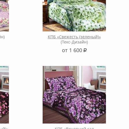
йн)
КПБ «Свежесть (зеленый)»
(Текс-Дизайн)
от 1 600
Р
ый)»
КПБ «Вечерний сад