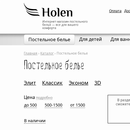
Оплата
До
Интернет-магазин постельного
белья — все для вашего
комфорта
Для детей
Для ван
Постельное белье
Главная
›
Каталог
›
Постельное белье
Постельное белье
Элит
Классик
Эконом
3D
Цена
подробно
В разд
сможете
до 500
500-1500
от 1500
В наличии