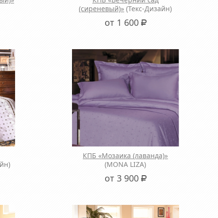
(сиреневый)»
(Текс-Дизайн)
от 1 600
Р
КПБ «Мозаика (лаванда)»
йн)
(MONA LIZA)
от 3 900
Р