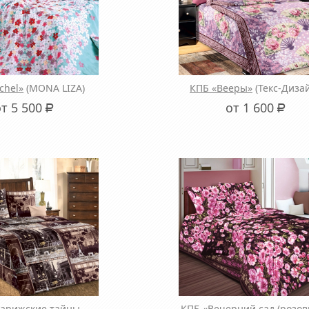
chel»
(MONA LIZA)
КПБ «Вееры»
(Текс-Диза
от 5 500
от 1 600
Р
Р
Парижские тайны
КПБ «Вечерний сад (розов