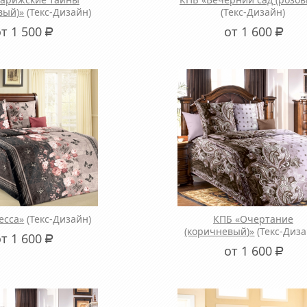
вый)»
(Текс-Дизайн)
(Текс-Дизайн)
от 1 500
от 1 600
Р
Р
есса»
(Текс-Дизайн)
КПБ «Очертание
(коричневый)»
(Текс-Диза
от 1 600
Р
от 1 600
Р