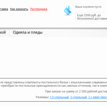
Ваша корзина пуста
ставка
Как заказать
Распродажа
Ещё 2500 руб. до
бесплатной
доставк
ной
Одеяла и пледы
еле представлены комплекты постельного белья с изысканными современ
 приобрести постельные принадлежности как смелых оттенков, так и ком
При заказе на сумму от 2 500 рублей дост
Размеры:
1.5-спальный
,
2-спальный
,
2 с евро про