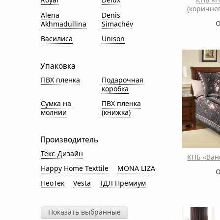
(коричне
Alena
Denis
Akhmadullina
Simachёv
Василиса
Unison
Упаковка
ПВХ пленка
Подарочная
коробка
Сумка на
ПВХ пленка
молнии
(книжка)
Производитель
Текс-Дизайн
КПБ «Ван
Happy Home Texttile
MONA LIZA
НеоТек
Vesta
ТДЛ Премиум