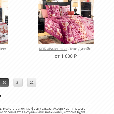
Текс-
КПБ «Валенсия»
(Текс-Дизайн)
от 1 600
Р
20
21
22
я
→
вы можете, заполнив форму заказа. Ассортимент нашего
нно пополняется актуальными новинками, которые будут