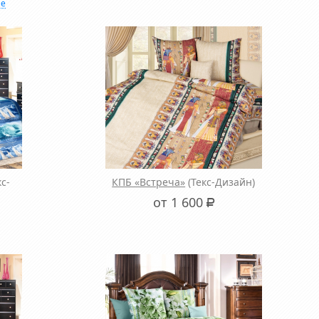
не
кс-
КПБ «Встреча»
(Текс-Дизайн)
от 1 600
Р