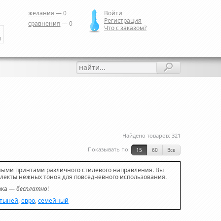
желания
—
0
Войти
Регистрация
сравнения
—
0
Что с заказом?
и
Найдено товаров:
321
Показывать по:
15
60
Все
ными принтами различного стилевого направления. Вы
плекты нежных тонов для повседневного использования.
авка —
бесплатно
!
стыней
,
евро
,
семейный