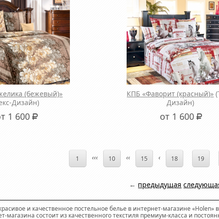
желика (бежевый)»
КПБ «Фаворит (красный)»
(
Текс-Дизайн)
Дизайн)
от 1 600
от 1 600
Р
Р
‹
‹
‹
‹
‹
‹
1
10
15
18
19
←
предыдущая
следующа
красивое и качественное постельное белье в интернет-магазине «Holen» 
т-магазина состоит из качественного текстиля премиум-класса и постоя