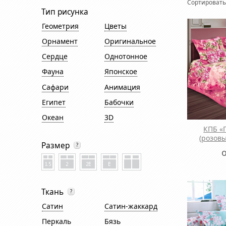
Сортировать
Тип рисунка
Геометрия
Цветы
Орнамент
Оригинальное
Сердце
Однотонное
Фауна
Японское
Сафари
Анимация
Египет
Бабочки
Океан
3D
КПБ «
(розовы
Размер
?
Ткань
?
Сатин
Cатин-жаккард
Перкаль
Бязь