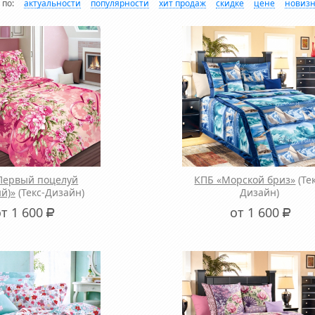
 по:
актуальности
популярности
хит продаж
скидке
цене
новиз
Первый поцелуй
КПБ «Морской бриз»
(Те
й)»
(Текс-Дизайн)
Дизайн)
от 1 600
от 1 600
Р
Р